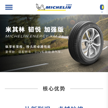
按车型查找
关于米其林
米其林 韧悦 加强版
按轮胎尺寸查找
新闻中心
MICHELIN ENERGY XM 2+
纵享长里程，持久的卓越性能
按轮胎花纹查找
最佳雇主
夏季胎，适配轿车、SUV和新能源汽车。
2025 进博会
核心优势