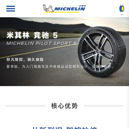
按车型查找
关于米其林
米其林 竞驰 5
按轮胎尺寸查找
新闻中心
MICHELIN PILOT SPORT 5
非凡驾控，驰久体验
按轮胎花纹查找
最佳雇主
夏季胎，为入门级跑车及中高级运动型轿车设计，适配新能源。
2025 进博会
核心优势