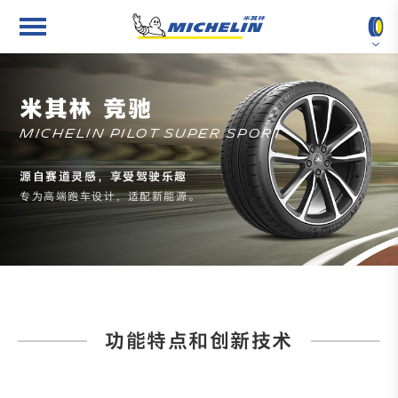
按车型查找
关于米其林
米其林 竞驰
按轮胎尺寸查找
新闻中心
MICHELIN PILOT SUPER SPORT
源自赛道灵感，享受驾驶乐趣
按轮胎花纹查找
最佳雇主
专为高端跑车设计，适配新能源。
2025 进博会
功能特点和创新技术