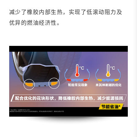
减少了橡胶内部生热，实现了低滚动阻力及
优异的燃油经济性。