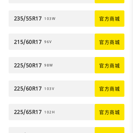
235/55R17
官方商城
103W
215/60R17
官方商城
96V
225/50R17
官方商城
98W
225/60R17
官方商城
103V
225/65R17
官方商城
102H