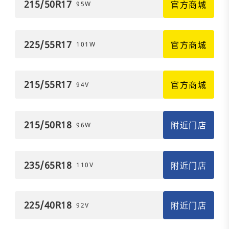
215/50R17
官方商城
95W
225/55R17
官方商城
101W
215/55R17
官方商城
94V
215/50R18
附近门店
96W
235/65R18
附近门店
110V
225/40R18
附近门店
92V