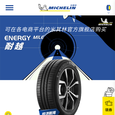
按车型查找
关于米其林
可在各电商平台的米其林官方旗舰店购买
按轮胎尺寸查找
新闻中心
按轮胎花纹查找
最佳雇主
2025 进博会