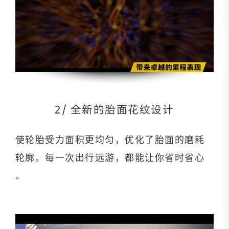
2/ 全新的胎面花纹设计
使轮胎受力面积更均匀，优化了胎面的磨耗
轮廓。每一次出行远游，都能让你省时省心​
。