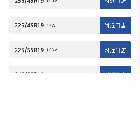
255/45R19
附近门店
100V
225/45R19
附近门店
96W
225/55R19
附近门店
103V
245/55R19
附近门店
107V
245/45R19
附近门店
102W
255/55R19
附近门店
111V