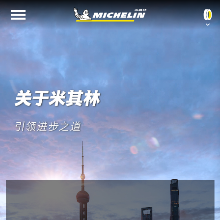
按车型查找
关于米其林
按轮胎尺寸查找
新闻中心
按轮胎花纹查找
最佳雇主
2025 进博会