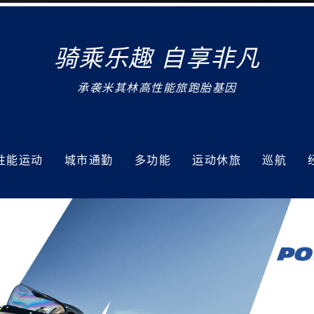
骑乘乐趣 自享非凡
承袭米其林高性能旅跑胎基因
性能运动
城市通勤
多功能
运动休旅
巡航